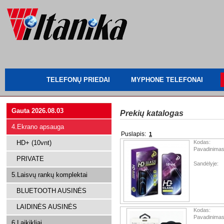
TELEFONŲ PRIEDAI
MYPHONE TELEFONAI
Gauta 2026.08.03
Prekių katalogas
4.Ekrano apsauga
Puslapis:
1
HD+ (10vnt)
Kodas:
Pavadinimas
PRIVATE
Sandėlyje:
5.Laisvų rankų komplektai
BLUETOOTH AUSINĖS
LAIDINĖS AUSINĖS
Kodas:
Pavadinimas
6.Laikikliai