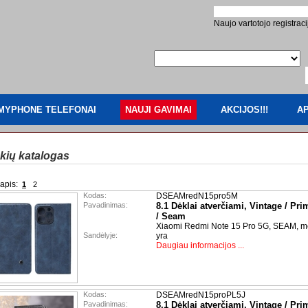
Naujo vartotojo registraci
MYPHONE TELEFONAI
NAUJI GAVIMAI
AKCIJOS!!!
AP
kių katalogas
apis:
1
2
Kodas:
DSEAMredN15pro5M
Pavadinimas:
8.1 Dėklai atverčiami, Vintage / Pri
/ Seam
Xiaomi Redmi Note 15 Pro 5G, SEAM, m
Sandėlyje:
yra
Daugiau informacijos ...
Kodas:
DSEAMredN15proPL5J
Pavadinimas:
8.1 Dėklai atverčiami, Vintage / Pri