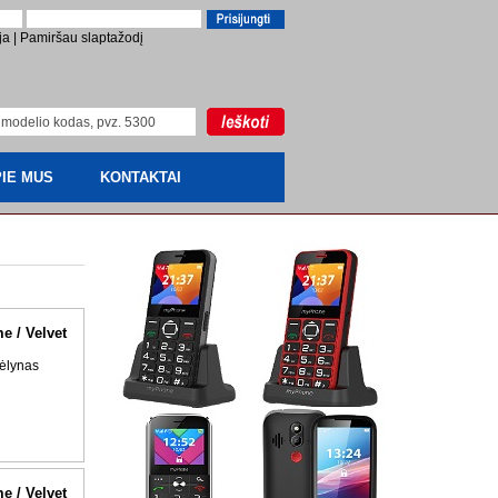
ja
|
Pamiršau slaptažodį
IE MUS
KONTAKTAI
me / Velvet
ėlynas
me / Velvet