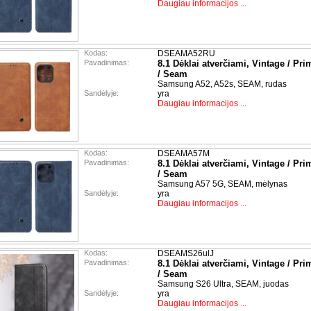
Daugiau informacijos ...
Kodas:
DSEAMA52RU
Pavadinimas:
8.1 Dėklai atverčiami, Vintage / Pri
/ Seam
Samsung A52, A52s, SEAM, rudas
Sandėlyje:
yra
Daugiau informacijos ...
Kodas:
DSEAMA57M
Pavadinimas:
8.1 Dėklai atverčiami, Vintage / Pri
/ Seam
Samsung A57 5G, SEAM, mėlynas
Sandėlyje:
yra
Daugiau informacijos ...
Kodas:
DSEAMS26ulJ
Pavadinimas:
8.1 Dėklai atverčiami, Vintage / Pri
/ Seam
Samsung S26 Ultra, SEAM, juodas
Sandėlyje:
yra
Daugiau informacijos ...