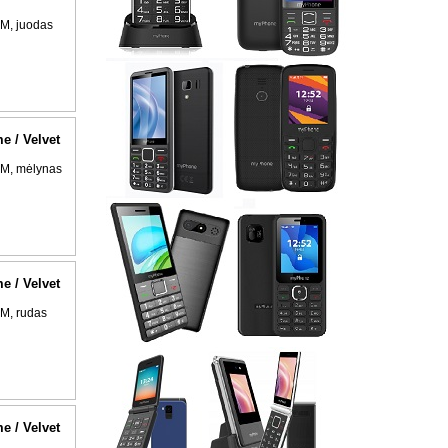
M, juodas
me / Velvet
AM, mėlynas
me / Velvet
M, rudas
me / Velvet