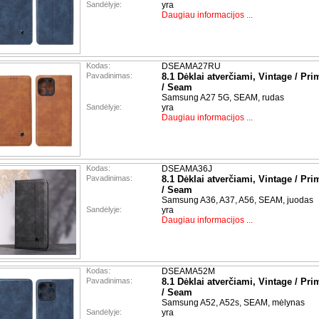
Sandėlyje:
yra
Daugiau informacijos ...
Kodas:
DSEAMA27RU
Pavadinimas:
8.1 Dėklai atverčiami, Vintage / Pri
/ Seam
Samsung A27 5G, SEAM, rudas
Sandėlyje:
yra
Daugiau informacijos ...
Kodas:
DSEAMA36J
Pavadinimas:
8.1 Dėklai atverčiami, Vintage / Pri
/ Seam
Samsung A36, A37, A56, SEAM, juodas
Sandėlyje:
yra
Daugiau informacijos ...
Kodas:
DSEAMA52M
Pavadinimas:
8.1 Dėklai atverčiami, Vintage / Pri
/ Seam
Samsung A52, A52s, SEAM, mėlynas
Sandėlyje:
yra