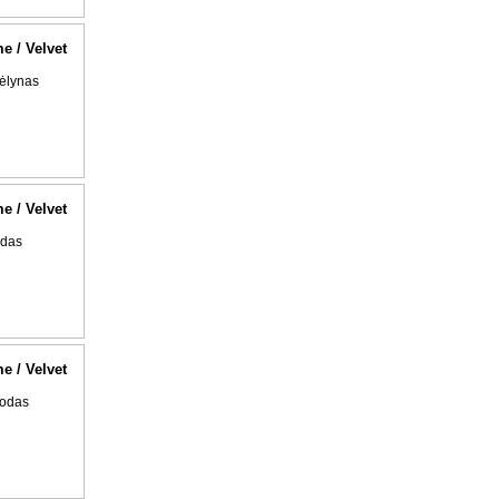
me / Velvet
ėlynas
me / Velvet
udas
me / Velvet
uodas