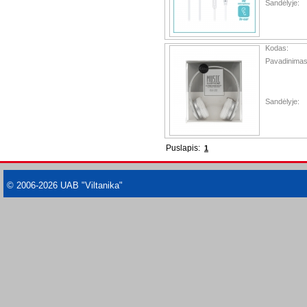
Sandėlyje:
Kodas:
Pavadinimas
Sandėlyje:
Puslapis:
1
© 2006-2026 UAB "Viltanika"