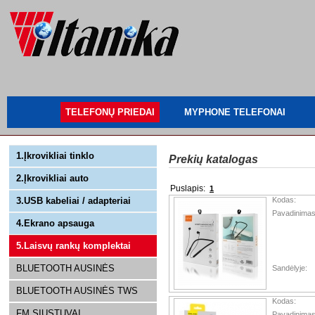
TELEFONŲ PRIEDAI
MYPHONE TELEFONAI
1.Įkrovikliai tinklo
Prekių katalogas
2.Įkrovikliai auto
Puslapis:
1
3.USB kabeliai / adapteriai
Kodas:
Pavadinimas
4.Ekrano apsauga
5.Laisvų rankų komplektai
BLUETOOTH AUSINĖS
Sandėlyje:
BLUETOOTH AUSINĖS TWS
Kodas:
FM SIŲSTUVAI
Pavadinimas