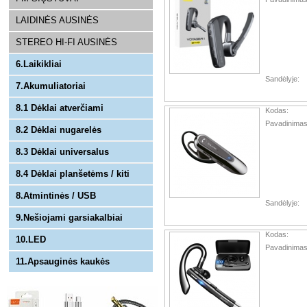
LAIDINĖS AUSINĖS
STEREO HI-FI AUSINĖS
6.Laikikliai
Sandėlyje:
7.Akumuliatoriai
8.1 Dėklai atverčiami
Kodas:
Pavadinimas
8.2 Dėklai nugarelės
8.3 Dėklai universalus
8.4 Dėklai planšetėms / kiti
8.Atmintinės / USB
Sandėlyje:
9.Nešiojami garsiakalbiai
Kodas:
10.LED
Pavadinimas
11.Apsauginės kaukės