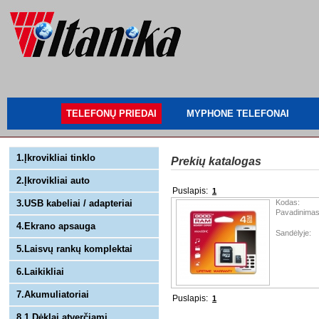
TELEFONŲ PRIEDAI
MYPHONE TELEFONAI
1.Įkrovikliai tinklo
Prekių katalogas
2.Įkrovikliai auto
Puslapis:
1
3.USB kabeliai / adapteriai
Kodas:
Pavadinimas
4.Ekrano apsauga
Sandėlyje:
5.Laisvų rankų komplektai
6.Laikikliai
7.Akumuliatoriai
Puslapis:
1
8.1 Dėklai atverčiami