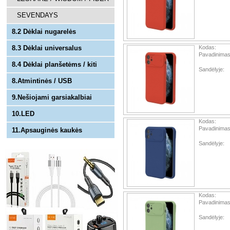
SEVENDAYS
8.2 Dėklai nugarelės
8.3 Dėklai universalus
Kodas:
Pavadinimas
8.4 Dėklai planšetėms / kiti
Sandėlyje:
8.Atmintinės / USB
9.Nešiojami garsiakalbiai
10.LED
Kodas:
Pavadinimas
11.Apsauginės kaukės
Sandėlyje:
Kodas:
Pavadinimas
Sandėlyje: