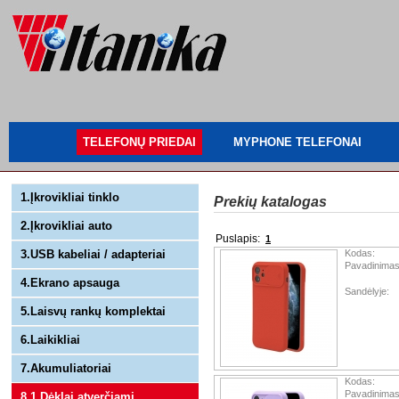
TELEFONŲ PRIEDAI
MYPHONE TELEFONAI
1.Įkrovikliai tinklo
Prekių katalogas
2.Įkrovikliai auto
Puslapis:
1
3.USB kabeliai / adapteriai
Kodas:
Pavadinimas
4.Ekrano apsauga
Sandėlyje:
5.Laisvų rankų komplektai
6.Laikikliai
7.Akumuliatoriai
Kodas:
Pavadinimas
8.1 Dėklai atverčiami