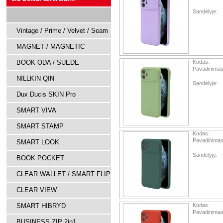
Sandėlyje:
Vintage / Prime / Velvet / Seam
MAGNET / MAGNETIC
BOOK ODA / SUEDE
Kodas:
Pavadinimas
NILLKIN QIN
Sandėlyje:
Dux Ducis SKIN Pro
SMART VIVA
SMART STAMP
Kodas:
Pavadinimas
SMART LOOK
Sandėlyje:
BOOK POCKET
CLEAR WALLET / SMART FLIP
CLEAR VIEW
SMART HIBRYD
Kodas:
Pavadinimas
BUSINESS ZIP 2in1