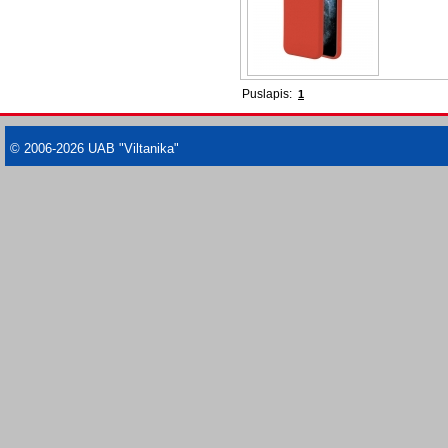
Puslapis:
1
© 2006-2026 UAB "Viltanika"