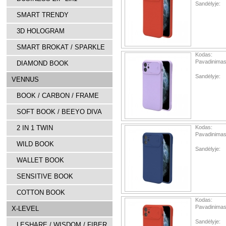
Sandėlyje:
SMART TRENDY
3D HOLOGRAM
SMART BROKAT / SPARKLE
Kodas:
Pavadinimas
DIAMOND BOOK
Sandėlyje:
VENNUS
BOOK / CARBON / FRAME
SOFT BOOK / BEEYO DIVA
2 IN 1 TWIN
Kodas:
Pavadinimas
WILD BOOK
Sandėlyje:
WALLET BOOK
SENSITIVE BOOK
COTTON BOOK
Kodas:
Pavadinimas
X-LEVEL
Sandėlyje:
LESHARE / WISDOM / FIBER