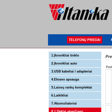
TELEFONŲ PRIEDAI
1.Įkrovikliai tinklo
Pre
2.Įkrovikliai auto
Pusl
3.USB kabeliai / adapteriai
4.Ekrano apsauga
5.Laisvų rankų komplektai
6.Laikikliai
7.Akumuliatoriai
8.1 Dėklai atverčiami