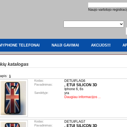
Naujo vartotojo registraci
MYPHONE TELEFONAI
NAUJI GAVIMAI
AKCIJOS!!!
AP
kių katalogas
apis:
1
Kodas:
DETUIFLAG6
Pavadinimas:
, ETUI SILICON 3D
Iphone 6, 6s
Sandėlyje:
yra
Daugiau informacijos ...
Kodas:
DETUIFLAG7
Pavadinimas:
, ETUI SILICON 3D