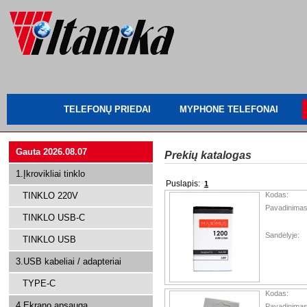
TELEFONŲ PRIEDAI
MYPHONE TELEFONAI
Gauta 2026.08.07
Prekių katalogas
1.Įkrovikliai tinklo
Puslapis:
1
TINKLO 220V
Kodas:
Pavadinimas
TINKLO USB-C
Sandėlyje:
TINKLO USB
3.USB kabeliai / adapteriai
TYPE-C
Kodas:
4.Ekrano apsauga
Pavadinimas