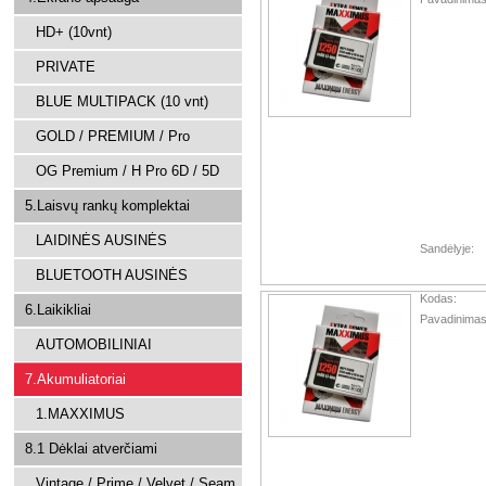
HD+ (10vnt)
PRIVATE
BLUE MULTIPACK (10 vnt)
GOLD / PREMIUM / Pro
OG Premium / H Pro 6D / 5D
5.Laisvų rankų komplektai
LAIDINĖS AUSINĖS
Sandėlyje:
BLUETOOTH AUSINĖS
Kodas:
6.Laikikliai
Pavadinimas
AUTOMOBILINIAI
7.Akumuliatoriai
1.MAXXIMUS
8.1 Dėklai atverčiami
Vintage / Prime / Velvet / Seam