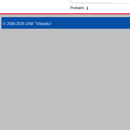
Puslapis:
1
© 2006-2026 UAB "Viltanika"