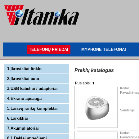
TELEFONŲ PRIEDAI
MYPHONE TELEFONAI
1.Įkrovikliai tinklo
Prekių katalogas
2.Įkrovikliai auto
Puslapis:
1
3.USB kabeliai / adapteriai
Kodas:
Pavadinimas
4.Ekrano apsauga
5.Laisvų rankų komplektai
Sandėlyje:
6.Laikikliai
7.Akumuliatoriai
Kodas:
Pavadinimas
8.1 Dėklai atverčiami