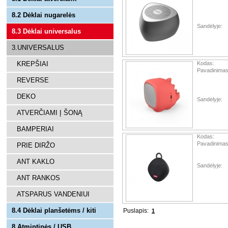
8.2 Dėklai nugarelės
Sandėlyje:
8.3 Dėklai universalus
3.UNIVERSALUS
KREPŠIAI
Kodas:
Pavadinimas
REVERSE
DEKO
Sandėlyje:
ATVERČIAMI Į ŠONĄ
BAMPERIAI
Kodas:
Pavadinimas
PRIE DIRŽO
ANT KAKLO
Sandėlyje:
ANT RANKOS
ATSPARUS VANDENIUI
8.4 Dėklai planšetėms / kiti
Puslapis:
1
8.Atmintinės / USB