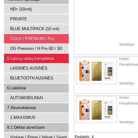
HD+ (10vnt)
PRIVATE
BLUE MULTIPACK (10 vnt)
GOLD / PREMIUM / Pro
Sandėlyje:
OG Premium / H Pro 6D / 5D
5.Laisvų rankų komplektai
Kodas:
Pavadinimas
LAIDINĖS AUSINĖS
BLUETOOTH AUSINĖS
Sandėlyje:
6.Laikikliai
AUTOMOBILINIAI
Kodas:
Pavadinimas
7.Akumuliatoriai
1.MAXXIMUS
Sandėlyje:
8.1 Dėklai atverčiami
Puslapis:
Vintage / Prime / Velvet / Seam
1