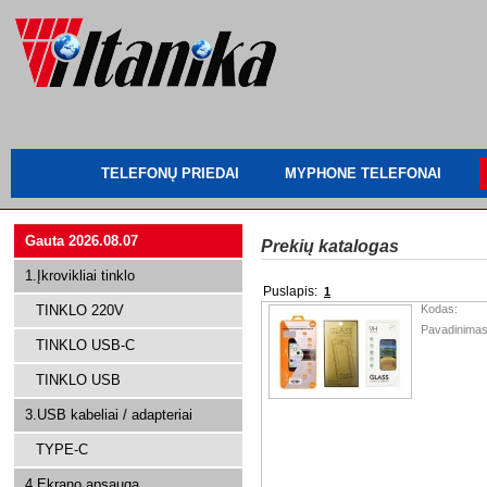
TELEFONŲ PRIEDAI
MYPHONE TELEFONAI
Gauta 2026.08.07
Prekių katalogas
1.Įkrovikliai tinklo
Puslapis:
1
TINKLO 220V
Kodas:
Pavadinimas
TINKLO USB-C
TINKLO USB
3.USB kabeliai / adapteriai
TYPE-C
4.Ekrano apsauga