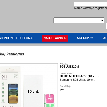
Naujo vartotojo registraci
MYPHONE TELEFONAI
NAUJI GAVIMAI
AKCIJOS!!!
AP
kių katalogas
Kodas:
TGBLUES25ul
Pavadinimas:
BLUE MULTIPACK (10 vnt),
Samsung S25 Ultra, 10 vnt.
Sandėlyje:
yra