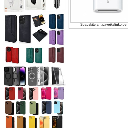
Spauskite ant paveiksliuko per