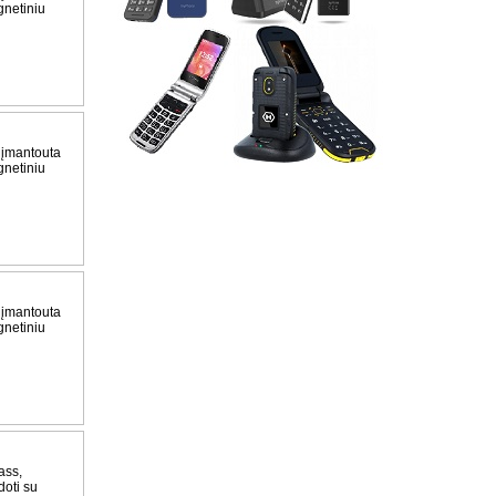
gnetiniu
 įmantouta
gnetiniu
 įmantouta
gnetiniu
ass,
doti su