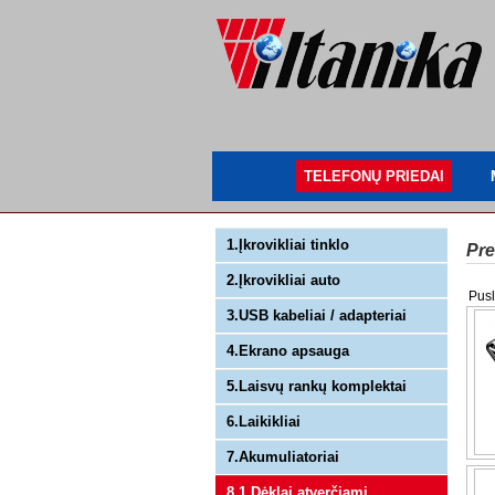
TELEFONŲ PRIEDAI
1.Įkrovikliai tinklo
Pre
2.Įkrovikliai auto
Pusl
3.USB kabeliai / adapteriai
4.Ekrano apsauga
5.Laisvų rankų komplektai
6.Laikikliai
7.Akumuliatoriai
8.1 Dėklai atverčiami