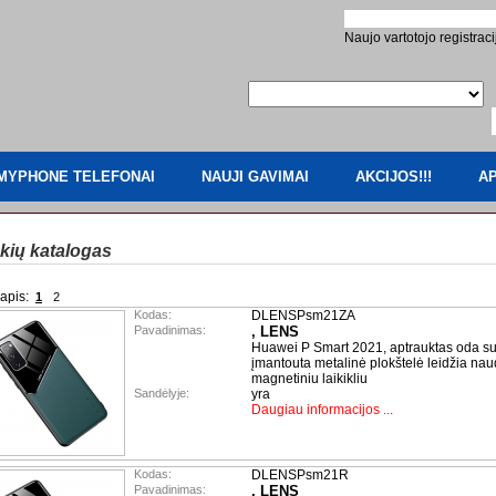
Naujo vartotojo registraci
MYPHONE TELEFONAI
NAUJI GAVIMAI
AKCIJOS!!!
AP
kių katalogas
apis:
1
2
Kodas:
DLENSPsm21ZA
Pavadinimas:
, LENS
Huawei P Smart 2021, aptrauktas oda su 
įmantouta metalinė plokštelė leidžia nau
magnetiniu laikikliu
Sandėlyje:
yra
Daugiau informacijos ...
Kodas:
DLENSPsm21R
Pavadinimas:
, LENS