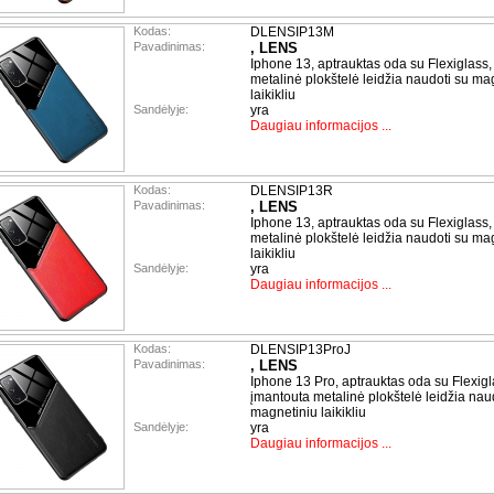
Kodas:
DLENSIP13M
Pavadinimas:
, LENS
Iphone 13, aptrauktas oda su Flexiglass,
metalinė plokštelė leidžia naudoti su ma
laikikliu
Sandėlyje:
yra
Daugiau informacijos ...
Kodas:
DLENSIP13R
Pavadinimas:
, LENS
Iphone 13, aptrauktas oda su Flexiglass,
metalinė plokštelė leidžia naudoti su ma
laikikliu
Sandėlyje:
yra
Daugiau informacijos ...
Kodas:
DLENSIP13ProJ
Pavadinimas:
, LENS
Iphone 13 Pro, aptrauktas oda su Flexigl
įmantouta metalinė plokštelė leidžia nau
magnetiniu laikikliu
Sandėlyje:
yra
Daugiau informacijos ...