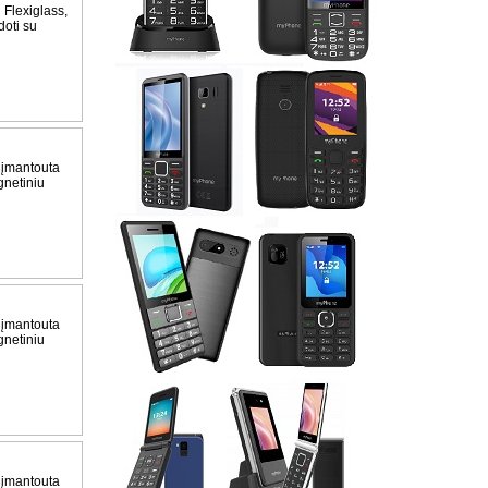
Flexiglass,
doti su
 įmantouta
gnetiniu
 įmantouta
gnetiniu
 įmantouta