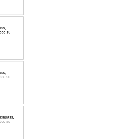
ass,
doti su
ass,
doti su
exiglass,
doti su