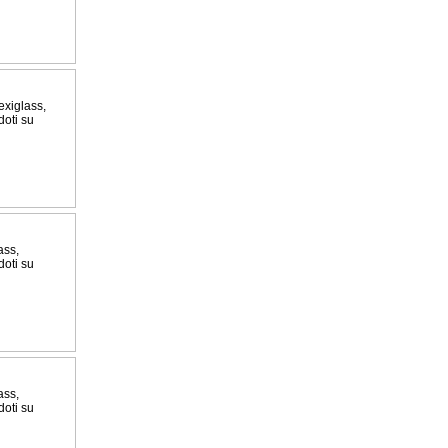
exiglass,
doti su
ass,
doti su
ass,
doti su