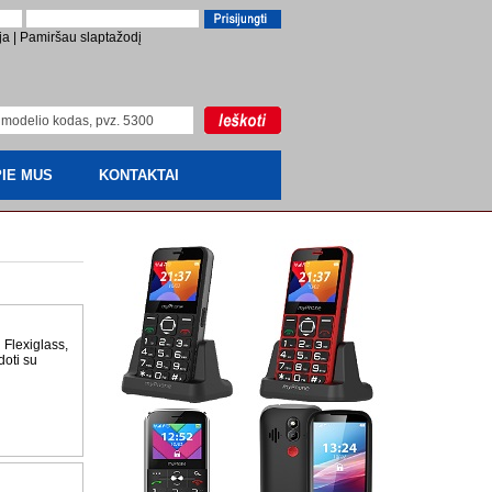
ja
|
Pamiršau slaptažodį
IE MUS
KONTAKTAI
Flexiglass,
doti su