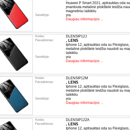
Huawei P Smart 2021, aptrauktas oda su 
įmantouta metalinė plokštelė leidžia nau
magnetiniu laikikliu
Sandėlyje:
yra
Daugiau informacijos ...
Kodas:
DLENSIP12J
Pavadinimas:
, LENS
Iphone 12, aptrauktas oda su Flexiglass,
metalinė plokštelė leidžia naudoti su ma
laikikliu
Sandėlyje:
yra
Daugiau informacijos ...
Kodas:
DLENSIP12M
Pavadinimas:
, LENS
Iphone 12, aptrauktas oda su Flexiglass,
metalinė plokštelė leidžia naudoti su ma
laikikliu
Sandėlyje:
yra
Daugiau informacijos ...
Kodas:
DLENSIP12ZA
Pavadinimas:
, LENS
Iphone 12, aptrauktas oda su Flexiglass,