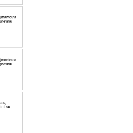
 įmantouta
gnetiniu
 įmantouta
gnetiniu
ass,
doti su