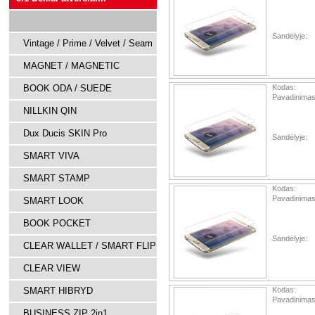
Sandėlyje:
Vintage / Prime / Velvet / Seam
MAGNET / MAGNETIC
BOOK ODA / SUEDE
Kodas:
Pavadinimas
NILLKIN QIN
Dux Ducis SKIN Pro
Sandėlyje:
SMART VIVA
SMART STAMP
Kodas:
Pavadinimas
SMART LOOK
BOOK POCKET
Sandėlyje:
CLEAR WALLET / SMART FLIP
CLEAR VIEW
SMART HIBRYD
Kodas:
Pavadinimas
BUSINESS ZIP 2in1