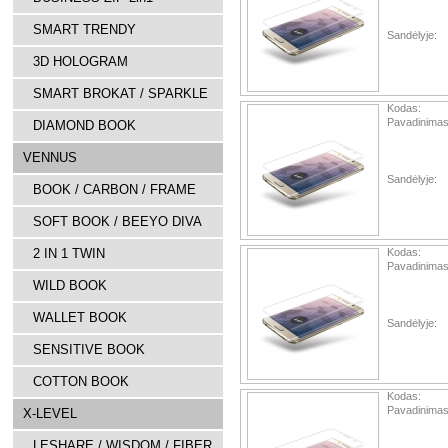
SMART TRENDY
Sandėlyje:
3D HOLOGRAM
SMART BROKAT / SPARKLE
Kodas:
Pavadinimas
DIAMOND BOOK
VENNUS
Sandėlyje:
BOOK / CARBON / FRAME
SOFT BOOK / BEEYO DIVA
2 IN 1 TWIN
Kodas:
Pavadinimas
WILD BOOK
WALLET BOOK
Sandėlyje:
SENSITIVE BOOK
COTTON BOOK
Kodas:
Pavadinimas
X-LEVEL
LESHARE / WISDOM / FIBER