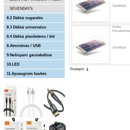
Sandėlyje:
SEVENDAYS
8.2 Dėklai nugarelės
8.3 Dėklai universalus
Kodas:
Pavadinimas
8.4 Dėklai planšetėms / kiti
8.Atmintinės / USB
Sandėlyje:
9.Nešiojami garsiakalbiai
10.LED
Puslapis:
1
11.Apsauginės kaukės