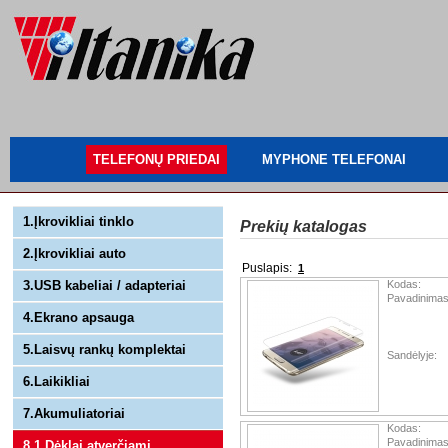
TELEFONŲ PRIEDAI
MYPHONE TELEFONAI
1.Įkrovikliai tinklo
Prekių katalogas
2.Įkrovikliai auto
Puslapis:
1
3.USB kabeliai / adapteriai
Kodas:
Pavadinimas
4.Ekrano apsauga
5.Laisvų rankų komplektai
Sandėlyje:
6.Laikikliai
7.Akumuliatoriai
Kodas:
Pavadinimas
8.1 Dėklai atverčiami