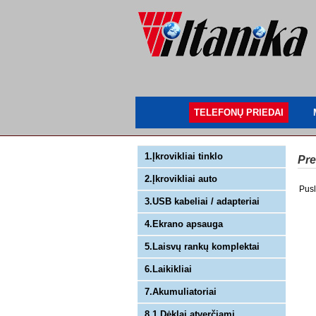
TELEFONŲ PRIEDAI
1.Įkrovikliai tinklo
Pre
2.Įkrovikliai auto
Pusl
3.USB kabeliai / adapteriai
4.Ekrano apsauga
5.Laisvų rankų komplektai
6.Laikikliai
7.Akumuliatoriai
8.1 Dėklai atverčiami