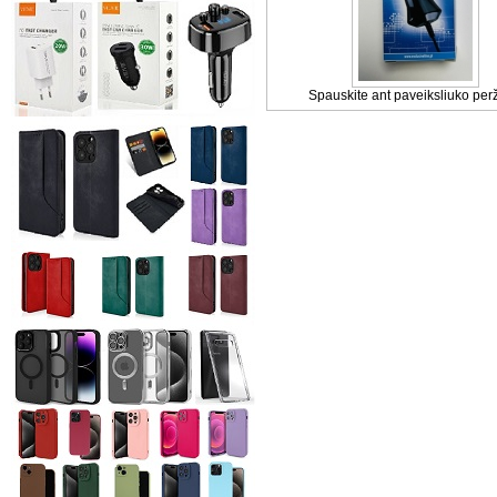
Spauskite ant paveiksliuko perž