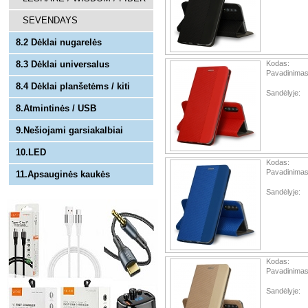
SEVENDAYS
8.2 Dėklai nugarelės
8.3 Dėklai universalus
Kodas:
Pavadinimas
8.4 Dėklai planšetėms / kiti
Sandėlyje:
8.Atmintinės / USB
9.Nešiojami garsiakalbiai
10.LED
Kodas:
Pavadinimas
11.Apsauginės kaukės
Sandėlyje:
Kodas:
Pavadinimas
Sandėlyje: