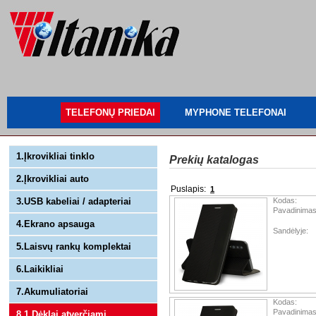
TELEFONŲ PRIEDAI
MYPHONE TELEFONAI
1.Įkrovikliai tinklo
Prekių katalogas
2.Įkrovikliai auto
Puslapis:
1
3.USB kabeliai / adapteriai
Kodas:
Pavadinimas
4.Ekrano apsauga
Sandėlyje:
5.Laisvų rankų komplektai
6.Laikikliai
7.Akumuliatoriai
Kodas:
Pavadinimas
8.1 Dėklai atverčiami