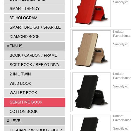
Sandėlyje:
SMART TRENDY
3D HOLOGRAM
SMART BROKAT / SPARKLE
Kodas:
Pavadinimas
DIAMOND BOOK
Sandėlyje:
VENNUS
BOOK / CARBON / FRAME
SOFT BOOK / BEEYO DIVA
2 IN 1 TWIN
Kodas:
Pavadinimas
WILD BOOK
Sandėlyje:
WALLET BOOK
SENSITIVE BOOK
COTTON BOOK
Kodas:
Pavadinimas
X-LEVEL
Sandėlyje:
LESHARE / WISDOM / FIBER