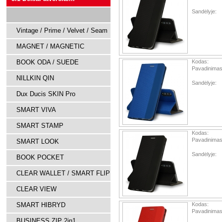
Sandėlyje:
Vintage / Prime / Velvet / Seam
MAGNET / MAGNETIC
BOOK ODA / SUEDE
Kodas:
Pavadinimas
NILLKIN QIN
Sandėlyje:
Dux Ducis SKIN Pro
SMART VIVA
SMART STAMP
Kodas:
Pavadinimas
SMART LOOK
Sandėlyje:
BOOK POCKET
CLEAR WALLET / SMART FLIP
CLEAR VIEW
SMART HIBRYD
Kodas:
Pavadinimas
BUSINESS ZIP 2in1