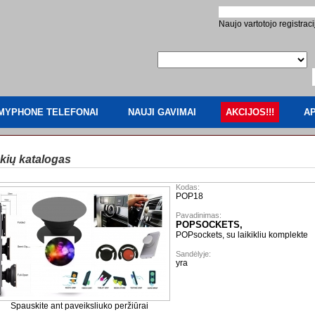
Naujo vartotojo registraci
MYPHONE TELEFONAI
NAUJI GAVIMAI
AKCIJOS!!!
AP
kių katalogas
Kodas:
POP18
Pavadinimas:
POPSOCKETS,
POPsockets, su laikikliu komplekte
Sandėlyje:
yra
Spauskite ant paveiksliuko peržiūrai